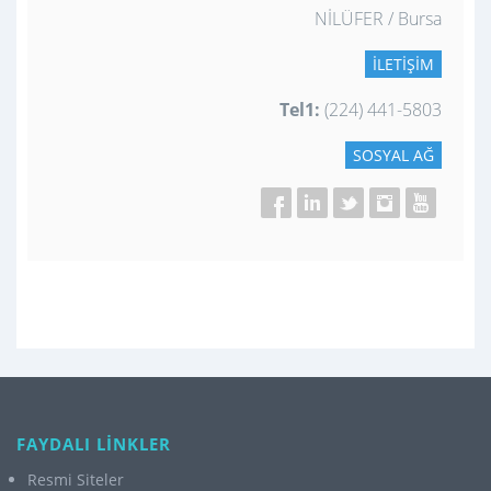
NİLÜFER / Bursa
İLETIŞIM
Tel1:
(224) 441-5803
SOSYAL AĞ
FAYDALI LİNKLER
Resmi Siteler