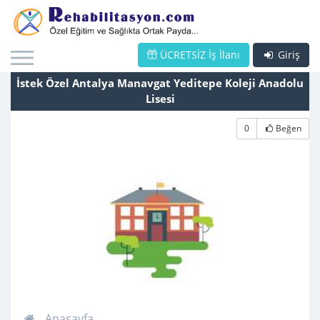
ÜCRETSİZ İş İlanı
Giriş
İstek Özel Antalya Manavgat Yeditepe Koleji Anadolu
Lisesi
0
Beğen
Anasayfa