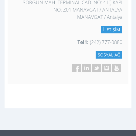
SORGUN MAH. TERMİNAL CAD. NO: 4 İÇ KAPI
NO: Z01 MANAVGAT / ANTALYA
MANAVGAT / Antalya
İLETIŞIM
Tel1:
(242) 777-0880
SOSYAL AĞ