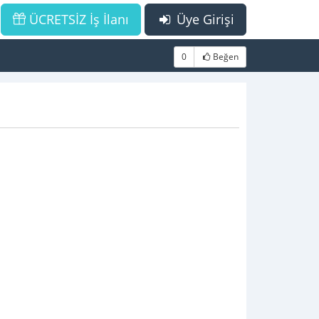
ÜCRETSİZ İş İlanı
Üye Girişi
0
Beğen