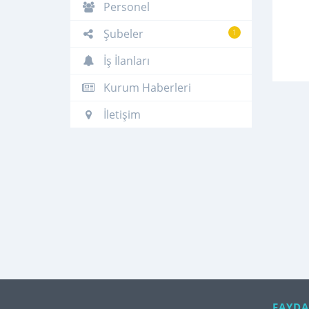
Personel
Şubeler
1
İş İlanları
Kurum Haberleri
İletişim
FAYDA