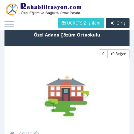
ÜCRETSİZ İş İlanı
Giriş
Özel Adana Çözüm Ortaokulu
0
Beğen
Anasayfa