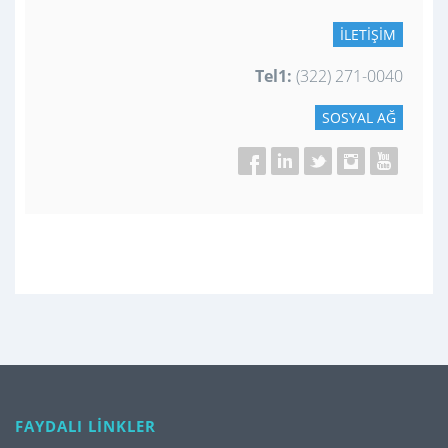
İLETIŞIM
Tel1:
(322) 271-0040
SOSYAL AĞ
FAYDALI LİNKLER