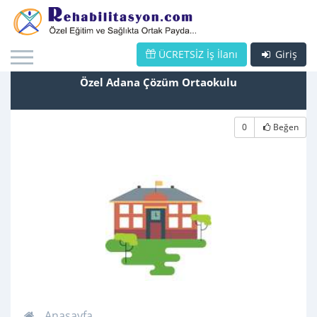
ÜCRETSİZ İş İlanı
Giriş
Özel Adana Çözüm Ortaokulu
0
Beğen
Anasayfa