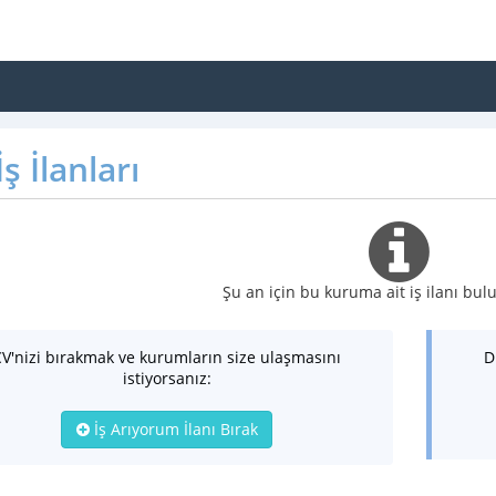
ş İlanları
Şu an için bu kuruma ait iş ilanı b
CV'nizi bırakmak ve kurumların size ulaşmasını
D
istiyorsanız:
İş Arıyorum İlanı Bırak