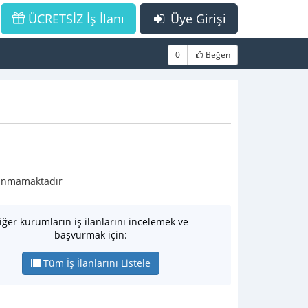
ÜCRETSİZ İş İlanı
Üye Girişi
0
Beğen
ulunmamaktadır
iğer kurumların iş ilanlarını incelemek ve
başvurmak için:
Tüm İş İlanlarını Listele