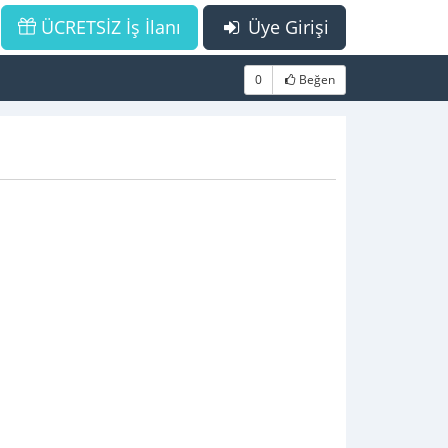
ÜCRETSİZ İş İlanı
Üye Girişi
0
Beğen