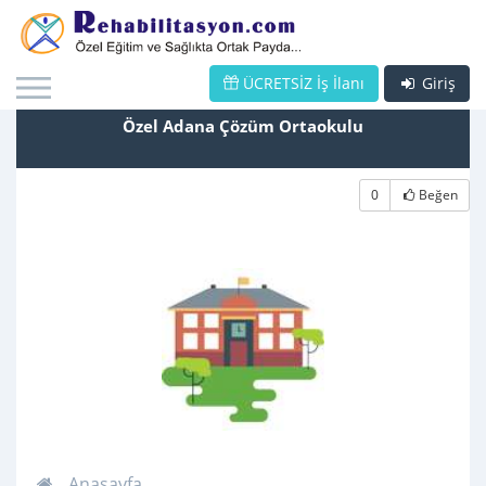
ÜCRETSİZ İş İlanı
Giriş
Özel Adana Çözüm Ortaokulu
0
Beğen
Anasayfa