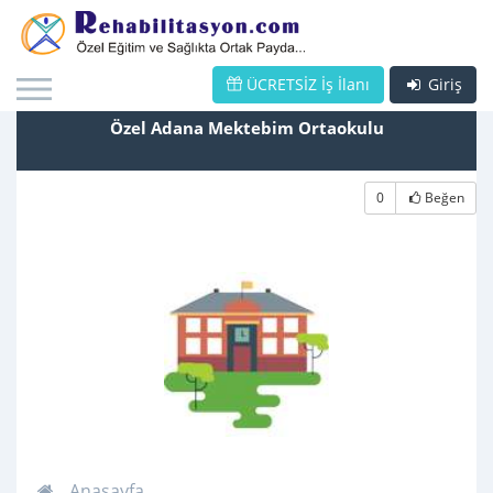
ÜCRETSİZ İş İlanı
Giriş
Özel Adana Mektebim Ortaokulu
0
Beğen
Anasayfa