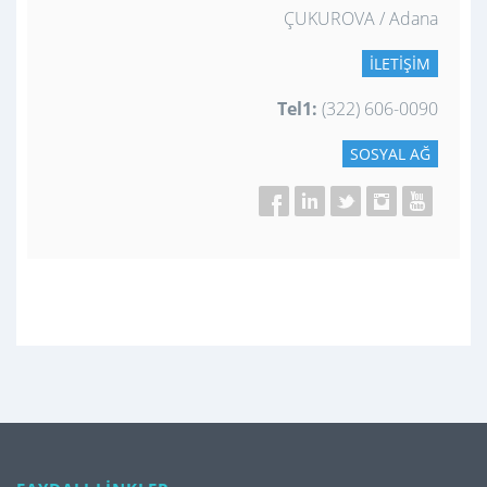
ÇUKUROVA / Adana
İLETIŞIM
Tel1:
(322) 606-0090
SOSYAL AĞ