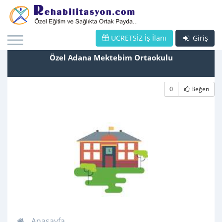
ÜCRETSİZ İş İlanı
Giriş
Özel Adana Mektebim Ortaokulu
0
Beğen
Anasayfa