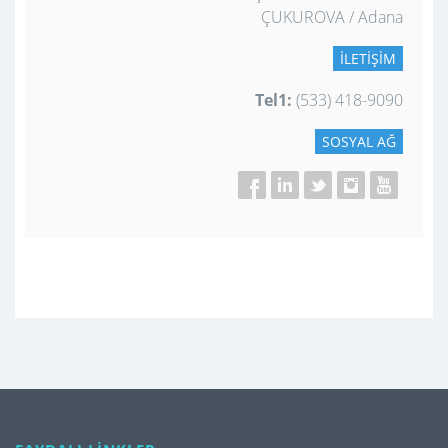
ÇUKUROVA / Adana
İLETIŞIM
Tel1:
(533) 418-9090
SOSYAL AĞ