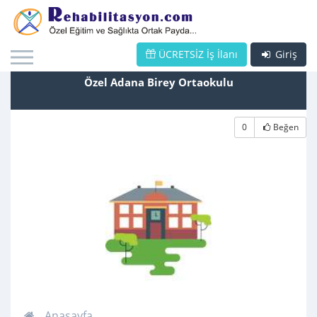
ÜCRETSİZ İş İlanı
Giriş
Özel Adana Birey Ortaokulu
0
Beğen
Anasayfa