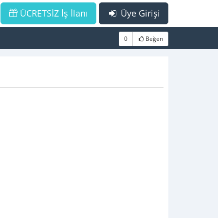
ÜCRETSİZ İş İlanı
Üye Girişi
0
Beğen