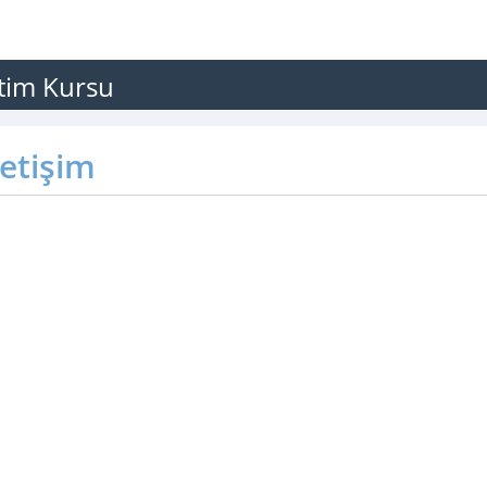
etim Kursu
letişim