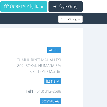
ÜCRETSİZ İş İlanı
Üye Girişi
1
Beğen
ADRES
CUMHURİYET MAHALLESİ
802. SOKAK NUMARA 5/A
KIZILTEPE / Mardin
İLETIŞIM
Tel1:
(543) 312-2688
SOSYAL AĞ