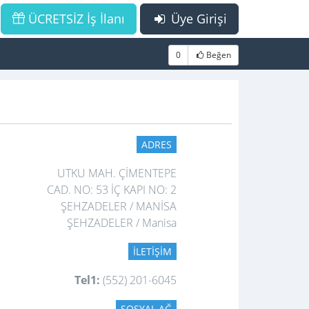
ÜCRETSİZ İş İlanı
Üye Girişi
0
Beğen
ADRES
UTKU MAH. ÇİMENTEPE
CAD. NO: 53 İÇ KAPI NO: 2
ŞEHZADELER / MANİSA
ŞEHZADELER / Manisa
İLETIŞIM
Tel1:
(552) 201-6045
SOSYAL AĞ