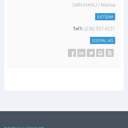
SARUHANLI / Manisa
İLETIŞIM
Tel1:
(236) 357-4231
SOSYAL AĞ