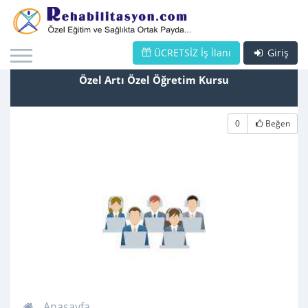
ÜCRETSİZ İş İlanı
Giriş
Özel Artı Özel Öğretim Kursu
0
Beğen
Anasayfa