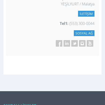
YEŞİLYURT / Malatya
İLETIŞIM
Tel1:
(553) 300-0044
SOSYAL AĞ