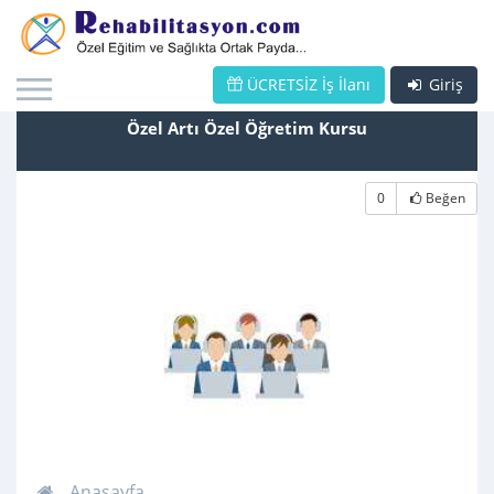
ÜCRETSİZ İş İlanı
Giriş
Özel Artı Özel Öğretim Kursu
0
Beğen
Anasayfa