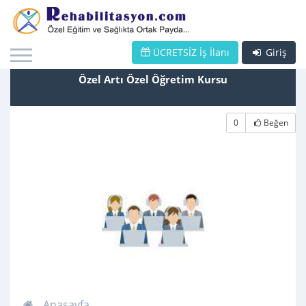
ÜCRETSİZ İş İlanı
Giriş
Özel Artı Özel Öğretim Kursu
0
Beğen
Anasayfa