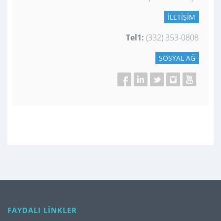
İLETIŞIM
Tel1:
(332) 353-0808
SOSYAL AĞ
FAYDALI LİNKLER