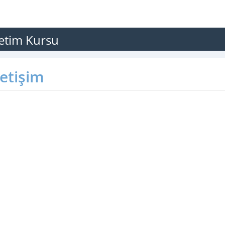
retim Kursu
letişim