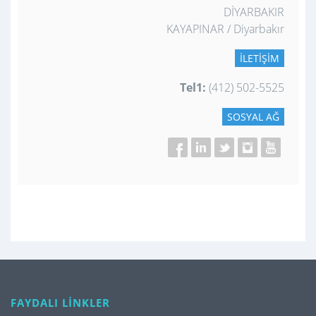
DİYARBAKIR
KAYAPINAR / Diyarbakır
İLETIŞIM
Tel1:
(412) 502-5525
SOSYAL AĞ
FAYDALI LİNKLER