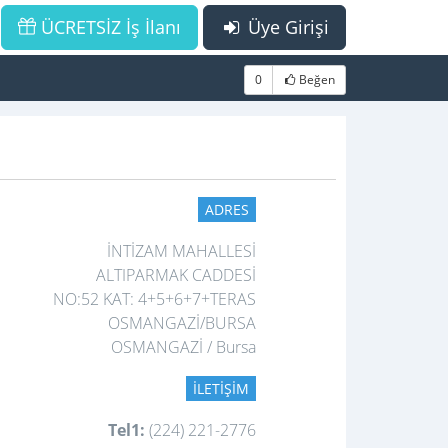
ÜCRETSİZ İş İlanı
Üye Girişi
0
Beğen
ADRES
İNTİZAM MAHALLESİ
ALTIPARMAK CADDESİ
NO:52 KAT: 4+5+6+7+TERAS
OSMANGAZİ/BURSA
OSMANGAZİ / Bursa
İLETIŞIM
Tel1:
(224) 221-2776