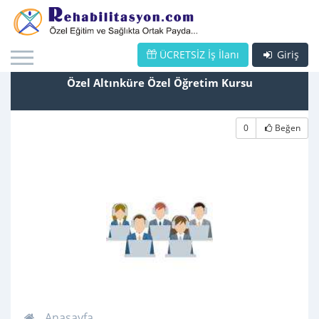
ÜCRETSİZ İş İlanı
Giriş
Özel Altınküre Özel Öğretim Kursu
0
Beğen
Anasayfa