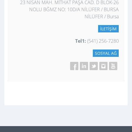
23 NİSAN MAH. MİTHAT PAŞA CAD. D BLOK-26
NOLU BĞMZ NO: 10D/A NİLÜFER / BURSA
NİLÜFER / Bursa
İLETIŞIM
Tel1:
(541) 256-7280
SOSYAL AĞ