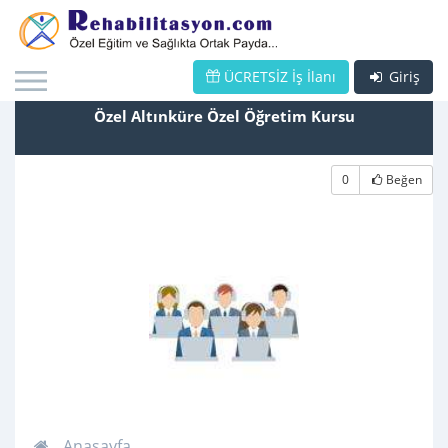
ÜCRETSİZ İş İlanı
Giriş
Özel Altınküre Özel Öğretim Kursu
0
Beğen
Anasayfa