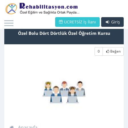
ÜCRETSİZ İş İlanı
Giriş
Özel Bolu Dört Dörtlük Özel Öğretim Kursu
0
Beğen
Anasayfa