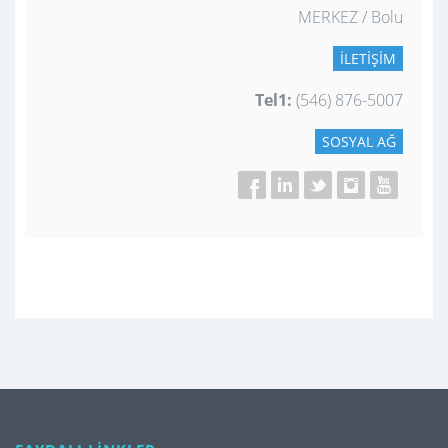
MERKEZ / Bolu
İLETIŞIM
Tel1:
(546) 876-5007
SOSYAL AĞ