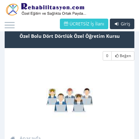
ÜCRETSİZ İş İlanı
Giriş
Özel Bolu Dört Dörtlük Özel Öğretim Kursu
0
Beğen
Anasayfa