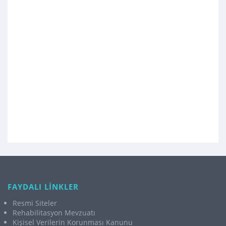
FAYDALI LİNKLER
Resmi Siteler
Rehabilitasyon Mevzuatı
Kişisel Verilerin Korunması Kanunu