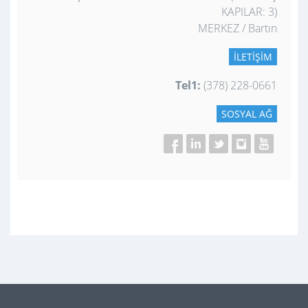
KAPILAR: 3)
MERKEZ / Bartın
İLETIŞIM
Tel1:
(378) 228-0661
SOSYAL AĞ