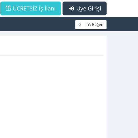
ÜCRETSİZ İş İlanı
Üye Girişi
0
Beğen