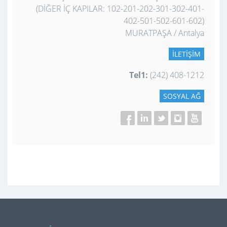
(DİĞER İÇ KAPILAR: 102-201-202-301-302-401-
402-501-502-601-602)
MURATPAŞA / Antalya
İLETIŞIM
Tel1:
(242) 408-1212
SOSYAL AĞ