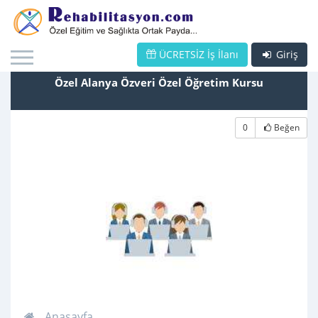
ÜCRETSİZ İş İlanı
Giriş
Özel Alanya Özveri Özel Öğretim Kursu
0
Beğen
Anasayfa