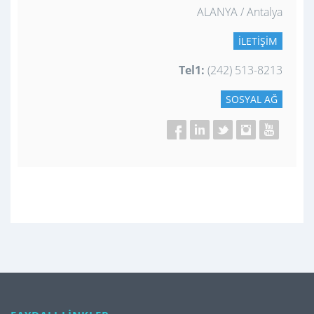
ALANYA / Antalya
İLETIŞIM
Tel1:
(242) 513-8213
SOSYAL AĞ