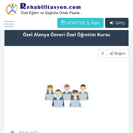
ÜCRETSİZ İş İlanı
Giriş
Özel Alanya Özveri Özel Öğretim Kursu
0
Beğen
Anasayfa