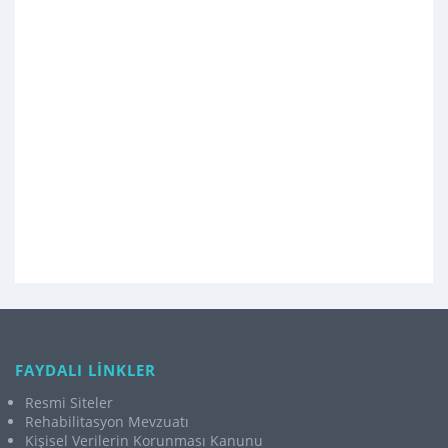
FAYDALI LİNKLER
Resmi Siteler
Rehabilitasyon Mevzuatı
Kişisel Verilerin Korunması Kanunu