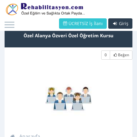
ÜCRETSİZ İş İlanı
Giriş
Özel Alanya Özveri Özel Öğretim Kursu
0
Beğen
Anasayfa