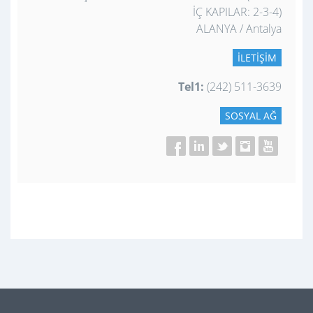
İÇ KAPILAR: 2-3-4)
ALANYA / Antalya
İLETIŞIM
Tel1:
(242) 511-3639
SOSYAL AĞ