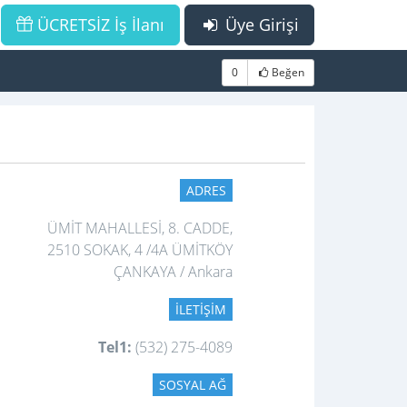
ÜCRETSİZ İş İlanı
Üye Girişi
0
Beğen
ADRES
ÜMİT MAHALLESİ, 8. CADDE,
2510 SOKAK, 4 /4A ÜMİTKÖY
ÇANKAYA / Ankara
İLETIŞIM
Tel1:
(532) 275-4089
SOSYAL AĞ