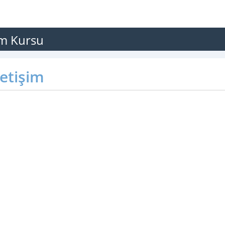
im Kursu
letişim