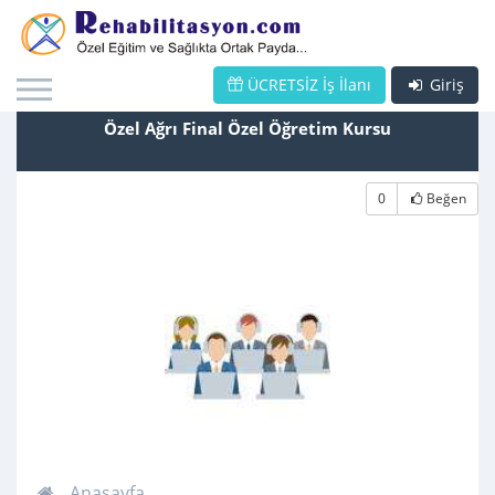
ÜCRETSİZ İş İlanı
Giriş
Özel Ağrı Final Özel Öğretim Kursu
0
Beğen
Anasayfa