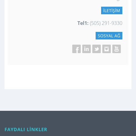
İLETIŞIM
Tel1:
(505) 291-9330
SOSYAL AĞ
FAYDALI LİNKLER