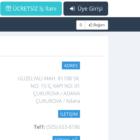
ÜCRETSİZ İş İlanı
Üye Girişi
0
Beğen
ADRES
GÜZELYALI MAH. 81108 SK.
NO: 15 İÇ KAPI NO: 01
ÇUKUROVA / ADANA
ÇUKUROVA / Adana
İLETIŞIM
Tel1:
(505) 653-8186
SOSYAL AĞ