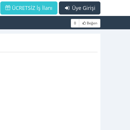
ÜCRETSİZ İş İlanı
Üye Girişi
0
Beğen