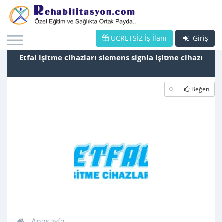
ÜCRETSİZ İş İlanı
Giriş
Etfal işitme cihazları siemens signia işitme cihazı
0
Beğen
Anasayfa