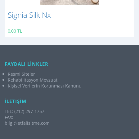
Signia Silk Nx
0,00 TL
FAYDALI LİNKLER
Resmi Siteler
Rehabilitasyon Mevzuatı
Kişisel Verilerin Korunması Kanunu
İLETİŞİM
TEL: (212) 297-1757
FAX:
bilgi@etfalisitme.com