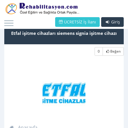
ÜCRETSİZ İş İlanı
Giriş
Etfal işitme cihazları siemens signia işitme cihazı
0
Beğen
Anasayfa