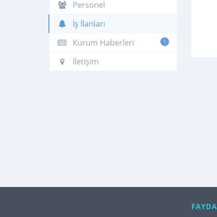
Personel
İş İlanları
Kurum Haberleri
1
İletişim
FAYDA