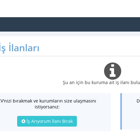
ş İlanları
Şu an için bu kuruma ait iş ilanı b
CV'nizi bırakmak ve kurumların size ulaşmasını
D
istiyorsanız:
İş Arıyorum İlanı Bırak