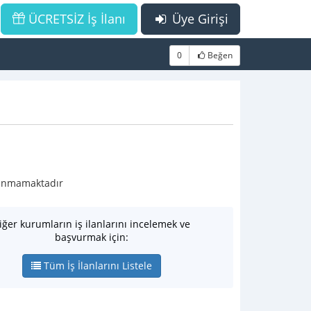
ÜCRETSİZ İş İlanı
Üye Girişi
0
Beğen
ulunmamaktadır
iğer kurumların iş ilanlarını incelemek ve
başvurmak için:
Tüm İş İlanlarını Listele