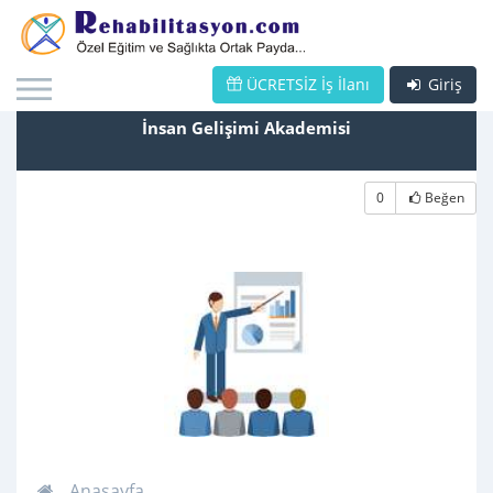
ÜCRETSİZ İş İlanı
Giriş
İnsan Gelişimi Akademisi
0
Beğen
Anasayfa