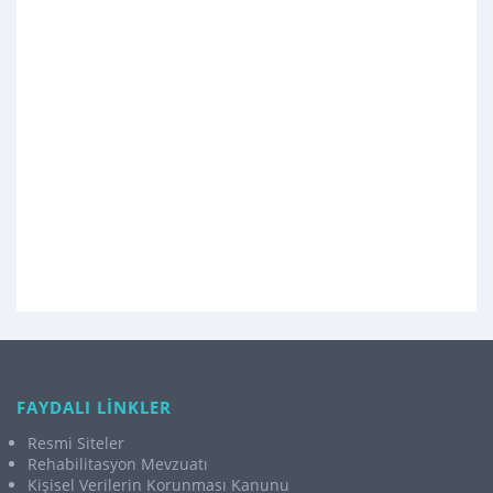
FAYDALI LİNKLER
Resmi Siteler
Rehabilitasyon Mevzuatı
Kişisel Verilerin Korunması Kanunu