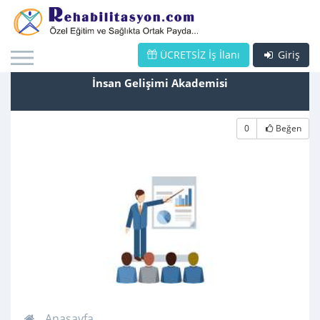
ÜCRETSİZ İş İlanı
Giriş
İnsan Gelişimi Akademisi
0
Beğen
Anasayfa