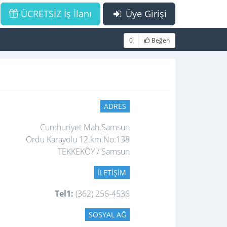
ÜCRETSİZ İş İlanı
Üye Girişi
0
Beğen
ADRES
Cumhuriyet Mah.Samsun
Ordu Karayolu 12.km.No:138
TEKKEKÖY / Samsun
İLETIŞIM
Tel1:
(362) 256-4536
SOSYAL AĞ