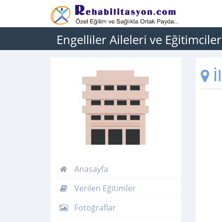
Engelliler Aileleri ve Eğitimci
İ
Anasayfa
Verilen Eğitimler
Fotoğraflar