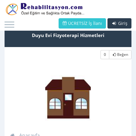
ÜCRETSİZ İş İlanı
Giriş
Duyu Evi Fizyoterapi Hizmetleri
0
Beğen
Anasayfa