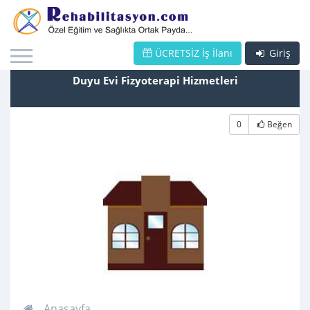
ÜCRETSİZ İş İlanı
Giriş
Duyu Evi Fizyoterapi Hizmetleri
0
Beğen
Anasayfa