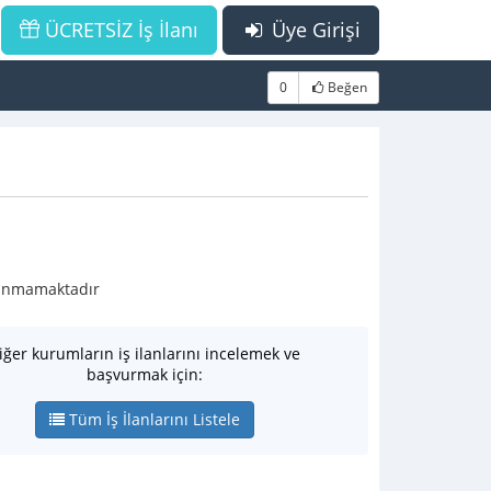
ÜCRETSİZ İş İlanı
Üye Girişi
0
Beğen
ulunmamaktadır
iğer kurumların iş ilanlarını incelemek ve
başvurmak için:
Tüm İş İlanlarını Listele