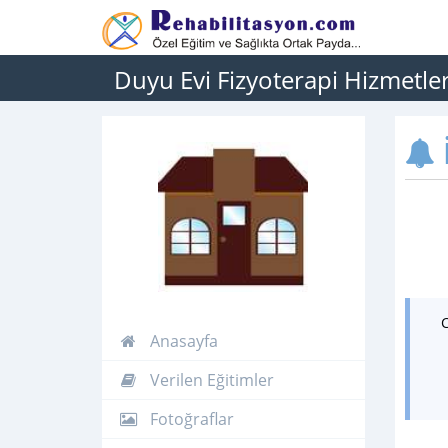
Duyu Evi Fizyoterapi Hizmetler
İ
Anasayfa
Verilen Eğitimler
Fotoğraflar