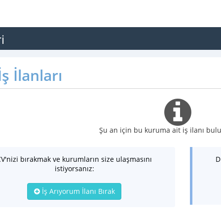
i
ş İlanları
Şu an için bu kuruma ait iş ilanı b
CV'nizi bırakmak ve kurumların size ulaşmasını
D
istiyorsanız:
İş Arıyorum İlanı Bırak