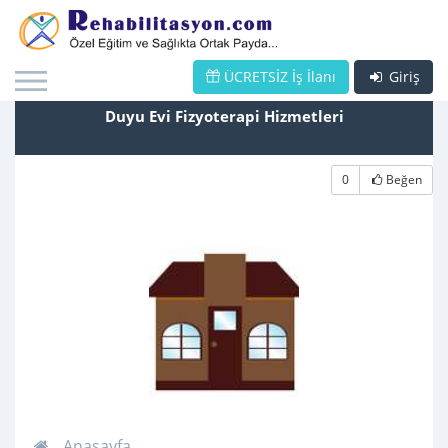
ÜCRETSİZ İş İlanı
Giriş
Duyu Evi Fizyoterapi Hizmetleri
0
Beğen
Anasayfa