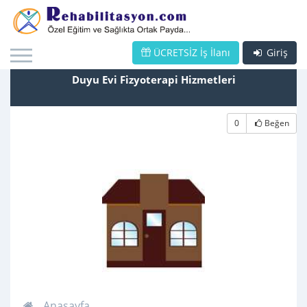
ÜCRETSİZ İş İlanı
Giriş
Duyu Evi Fizyoterapi Hizmetleri
0
Beğen
Anasayfa