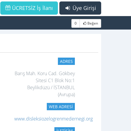
ÜCRETSİZ İş İlanı
Üye Girişi
0
Beğen
ADRES
Barış Mah. Koru Cad. Gökbey
Sitesi C1 Blok No:1
Beylikdüzü / İSTANBUL
(Avrupa)
WEB ADRESI
www.disleksiozelogrenmedernegi.org
İLETIŞIM