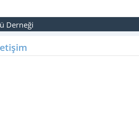
ğü Derneği
letişim