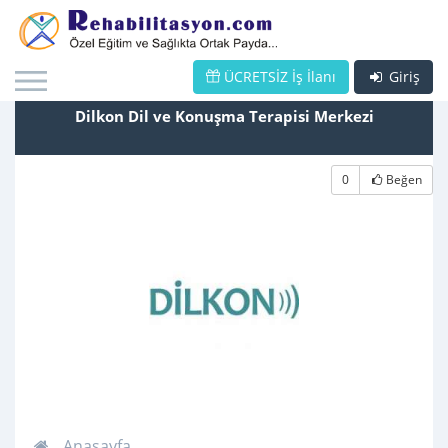
ÜCRETSİZ İş İlanı
Giriş
Dilkon Dil ve Konuşma Terapisi Merkezi
0
Beğen
Anasayfa