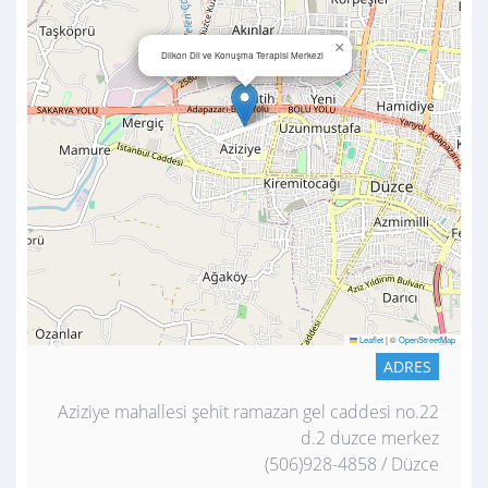
×
Dilkon Dil ve Konuşma Terapisi Merkezi
Leaflet
|
©
OpenStreetMap
ADRES
Aziziye mahallesi şehit ramazan gel caddesi no.22
d.2 duzce merkez
(506)928-4858 / Düzce