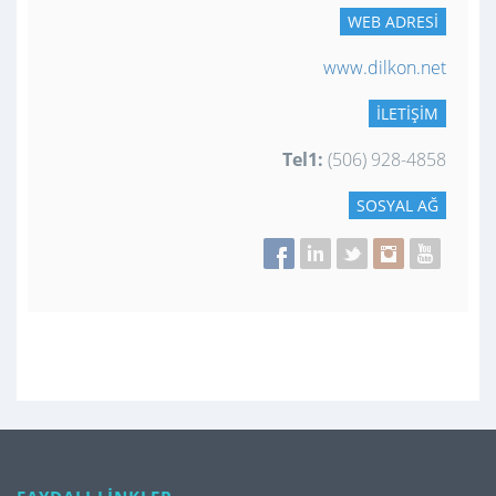
WEB ADRESI
www.dilkon.net
İLETIŞIM
Tel1:
(506) 928-4858
SOSYAL AĞ